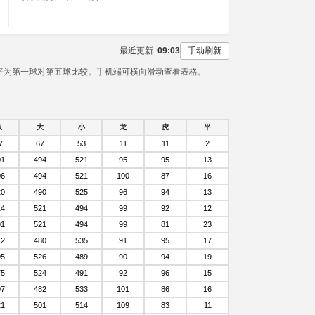
最近更新:
09:03
手动刷新
虎平为第一球对第五球比较。手机端可横向滑动查看表格。
双
大
小
龙
虎
平
7
67
53
11
11
2
01
494
521
95
95
13
06
494
521
100
87
16
20
490
525
96
94
13
14
521
494
99
92
12
91
521
494
99
81
23
12
480
535
91
95
17
95
526
489
90
94
19
75
524
491
92
96
15
07
482
533
101
86
16
21
501
514
109
83
11