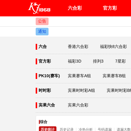
六合彩
官方彩
公告
通知
六合
香港六合彩
福彩快8六合彩
官方彩
福彩3D
排列3
7星彩
PK10(赛车)
宾果赛车A组
宾果赛车B组
时时彩
宾果时时彩A组
宾果时时彩B
宾果六合
宾果六合彩
综合
历史统计
历史记录
冷热分析
号码遗漏
遗漏大数