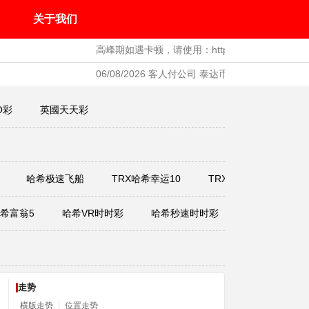
关于我们
高峰期如遇卡顿，请使用：https://kj1868.xyz/ 快
06/08/2026 客人付公司 泰达币 》6.79 (TRC) 公
O彩
英國天天彩
哈希极速飞船
TRX哈希幸运10
TRX哈希赛车
希富翁5
哈希VR时时彩
哈希秒速时时彩
哈希极速分分
走势
横版走势
位置走势