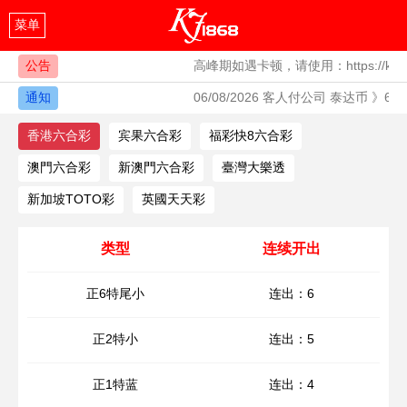
菜单
公告
高峰期如遇卡顿，请使用：https://kj18
通知
06/08/2026 客人付公司 泰达币 》6.79
香港六合彩
宾果六合彩
福彩快8六合彩
澳門六合彩
新澳門六合彩
臺灣大樂透
新加坡TOTO彩
英國天天彩
类型
连续开出
正6特尾小
连出：6
正2特小
连出：5
正1特蓝
连出：4