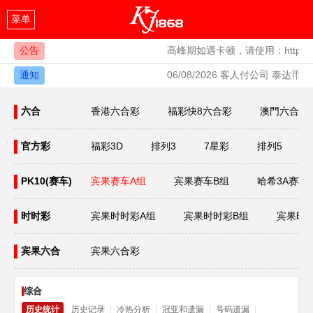
菜单
公告
高峰期如遇卡顿，请使用：https://kj
通知
06/08/2026 客人付公司 泰达币 》6
六合
香港六合彩
福彩快8六合彩
澳門六合彩
官方彩
福彩3D
排列3
7星彩
排列5
PK10(赛车)
宾果赛车A组
宾果赛车B组
哈希3A赛车
时时彩
宾果时时彩A组
宾果时时彩B组
宾果时
宾果六合
宾果六合彩
综合
历史统计
历史记录
冷热分析
冠亚和遗漏
号码遗漏