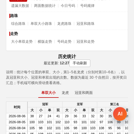
遗漏大数据
两面数据统计
今日号码
号码规律
路珠
综合路珠
单双大小路珠
龙虎路珠
冠亚和路珠
走势
大小单双走势
横版走势
号码走势
冠亚和走势
历史统计
最近更新:
12:27
手动刷新
说明：统计每个位置的单双、大小，第1–5名龙虎（分别对第10–6名），以
及冠亚和大小、冠亚和单双出现的次数。数据为最近 30 个自然日，按开奖日
汇总；手机端可横向滑动查看表格。
单双大小
龙虎
冠亚和两面
冠军
亚军
第三名
时间
大
小
单
双
大
小
单
双
大
小
单
双
AI
2026-08-06
38
27
24
41
29
36
33
32
30
35
37
28
2026-08-05
100
103
101
102
110
93
101
102
97
106
99
104
2026-08-04
105
98
102
101
105
98
100
103
108
95
96
107