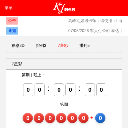
菜单
公告
高峰期如遇卡顿，请使用：https://kj
通知
07/08/2026 客人付公司 泰达币 》6
福彩3D
排列3
7星彩
排列5
7星彩
第
期
|
截止：
:
:
0
0
0
0
0
0
第
期
0
0
0
0
0
0
+
0