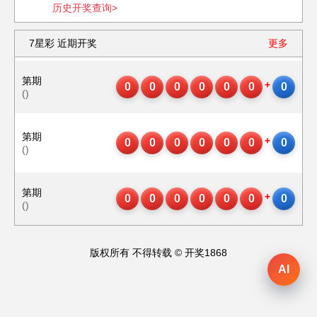
历史开奖查询>
7星彩
近期开奖
更多
第
期
+
0
0
0
0
0
0
0
()
第
期
+
0
0
0
0
0
0
0
()
第
期
+
0
0
0
0
0
0
0
()
版权所有 不得转载 © 开奖1868
AI